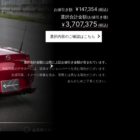
¥
147,354
(税込)
お値引き額
選択合計金額
(お値引き後)
3,707,375
¥
(税込)
選択内容のご確認はこちら
選択合計金額には既に上記お値引き金額が含まれています。
掲載写真のデモカーには、追加オプションパーツを含む場合がございます。
Next
合成写真、イメージ画像を含み、実際とは異なる場合がございます。
あらかじめご了承ください。
択
お見積り条件入力
お見積り結果